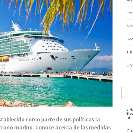
Ene
Ne
Sos
Tu
Un
7 d
Tos
abi
tablecido como parte de sus políticas la
ntrono marino. Conoce acerca de las medidas
Cru