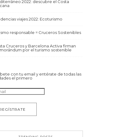
iterráneo 2022: descubre el Costa
scana
dencias viajes 2022: Ecoturismo
ismo responsable = Cruceros Sostenibles
ta Cruceros y Barcelona Activa firman
orándum por el turismo sostenible
bete con tu email y entérate de todas las
ades el primero
TRENDING POSTS