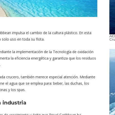
ibbean impulsa el cambio de la cultura plástico. En esta
AID
n solo uso en toda su flota.
Cru
ediante la implementación de la Tecnología de oxidación
enta la eficiencia energética y garantiza que los residuos
.
 cada crucero, también merece especial atención. Mediante
ene el agua que se emplea para: beber, las duchas, los
cinas y los spas.
 industria
s de crecimiento y éxito que Royal Caribbean ha