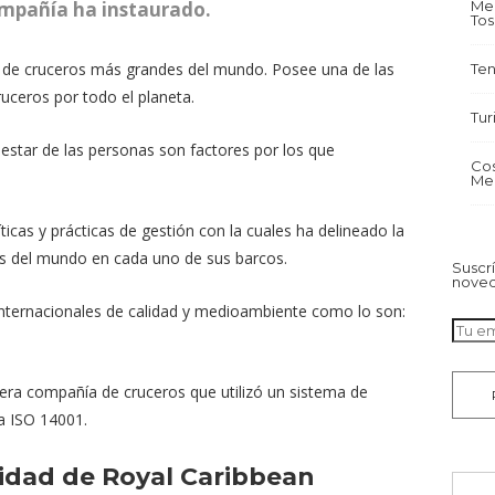
Med
ompañía ha instaurado.
To
 de cruceros más grandes del mundo. Posee una de las
Ten
ruceros por todo el planeta.
Tur
estar de las personas son factores por los que
Cos
.
Mem
ticas y prácticas de gestión con la cuales ha delineado la
ros del mundo en cada uno de sus barcos.
Suscrí
noved
internacionales de calidad y medioambiente como lo son:
mera compañía de cruceros que utilizó un sistema de
ma ISO 14001.
lidad de Royal Caribbean